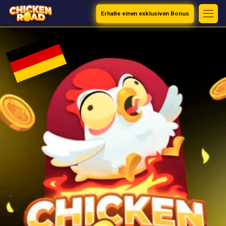
Erhalte einen exklusiven Bonus