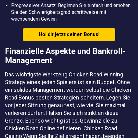
Progressiver Ansatz: Beginnen Sie einfach und erhöhen
Sie den Schwierigkeitsgrad schrittweise mit
wachsendem Gewinn.
Hol dir jetzt deinen Bonus!
Finanzielle Aspekte und Bankroll-
Management
Das wichtigste Werkzeug Chicken Road Winning
Strategy eines jeden Spielers ist sein Budget. Ohne
ein solides Management werden selbst die Chicken
Road Bonus besten Strategien scheitern. Legen Sie
vor jeder Sitzung genau fest, wie viel Sie maximal
verlieren dürfen. Halten Sie sich strikt an diese
Grenze. Ebenso wichtig ist es, Gewinnziele zu
Chicken Road Online definieren. Chicken Road
Casino Wenn Sie Ihr Ziel erreicht haben, beenden