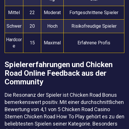
Mittel
22
Moderat
Fortgeschrittene Spieler
Schwer
20
Hoch
Risikofreudige Spieler
Hardcor
15
Maximal
Erfahrene Profis
e
Spielererfahrungen und Chicken
Road Online Feedback aus der
Community
Die Resonanz der Spieler ist Chicken Road Bonus
bemerkenswert positiv. Mit einer durchschnittlichen
Bewertung von 4,1 von 5 Chicken Road Casino
Sternen Chicken Road How To Play gehört es zu den
beliebtesten Spielen seiner Kategorie. Besonders