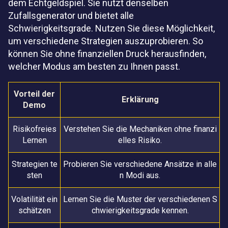
dem Echtgeldspiel. Sie nutzt denselben
Zufallsgenerator und bietet alle
Schwierigkeitsgrade. Nutzen Sie diese Möglichkeit,
um verschiedene Strategien auszuprobieren. So
können Sie ohne finanziellen Druck herausfinden,
welcher Modus am besten zu Ihnen passt.
Vorteil der
Erklärung
Demo
Risikofreies
Verstehen Sie die Mechaniken ohne finanzi
Lernen
elles Risiko.
Strategien te
Probieren Sie verschiedene Ansätze in alle
sten
n Modi aus.
Volatilität ein
Lernen Sie die Muster der verschiedenen S
schätzen
chwierigkeitsgrade kennen.