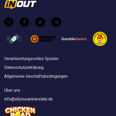
Verantwortungsvolles Spielen
Datenschutzerklärung
Allgemeine Geschäftsbedingungen
Über uns
info@allyoucantranslate.de