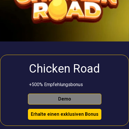
Chicken Road
+500% Empfehlungsbonus
Demo
Erhalte einen exklusiven Bonus