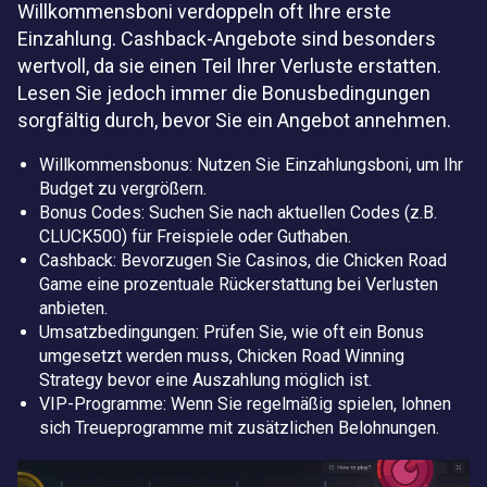
Willkommensboni verdoppeln oft Ihre erste
Einzahlung. Cashback-Angebote sind besonders
wertvoll, da sie einen Teil Ihrer Verluste erstatten.
Lesen Sie jedoch immer die Bonusbedingungen
sorgfältig durch, bevor Sie ein Angebot annehmen.
Willkommensbonus: Nutzen Sie Einzahlungsboni, um Ihr
Budget zu vergrößern.
Bonus Codes: Suchen Sie nach aktuellen Codes (z.B.
CLUCK500) für Freispiele oder Guthaben.
Cashback: Bevorzugen Sie Casinos, die Chicken Road
Game eine prozentuale Rückerstattung bei Verlusten
anbieten.
Umsatzbedingungen: Prüfen Sie, wie oft ein Bonus
umgesetzt werden muss, Chicken Road Winning
Strategy bevor eine Auszahlung möglich ist.
VIP-Programme: Wenn Sie regelmäßig spielen, lohnen
sich Treueprogramme mit zusätzlichen Belohnungen.