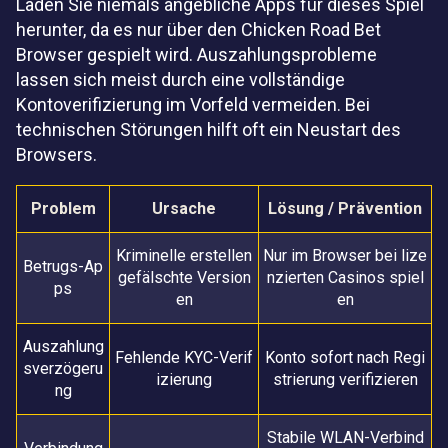
Laden Sie niemals angebliche Apps für dieses Spiel
herunter, da es nur über den Chicken Road Bet
Browser gespielt wird. Auszahlungsprobleme
lassen sich meist durch eine vollständige
Kontoverifizierung im Vorfeld vermeiden. Bei
technischen Störungen hilft oft ein Neustart des
Browsers.
Problem
Ursache
Lösung / Prävention
Kriminelle erstellen
Nur im Browser bei lize
Betrugs-Ap
gefälschte Version
nzierten Casinos spiel
ps
en
en
Auszahlung
Fehlende KYC-Verif
Konto sofort nach Regi
sverzögeru
izierung
strierung verifizieren
ng
Stabile WLAN-Verbind