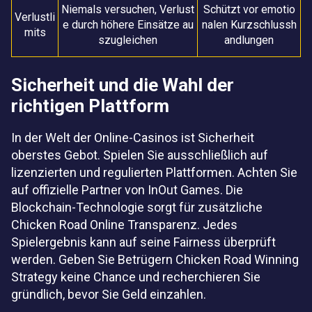
Niemals versuchen, Verlust
Schützt vor emotio
Verlustli
e durch höhere Einsätze au
nalen Kurzschlussh
mits
szugleichen
andlungen
Sicherheit und die Wahl der
richtigen Plattform
In der Welt der Online-Casinos ist Sicherheit
oberstes Gebot. Spielen Sie ausschließlich auf
lizenzierten und regulierten Plattformen. Achten Sie
auf offizielle Partner von InOut Games. Die
Blockchain-Technologie sorgt für zusätzliche
Chicken Road Online Transparenz. Jedes
Spielergebnis kann auf seine Fairness überprüft
werden. Geben Sie Betrügern Chicken Road Winning
Strategy keine Chance und recherchieren Sie
gründlich, bevor Sie Geld einzahlen.