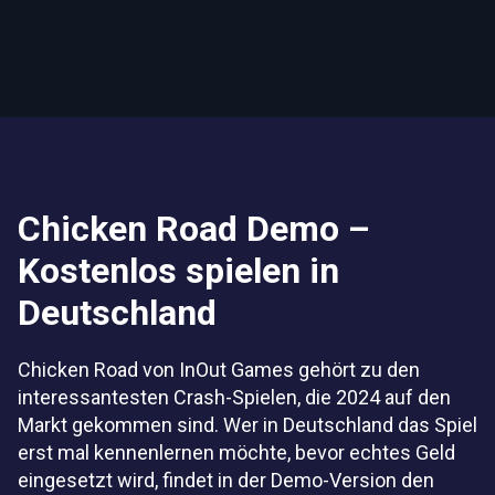
Chicken Road Demo –
Kostenlos spielen in
Deutschland
Chicken Road von InOut Games gehört zu den
interessantesten Crash-Spielen, die 2024 auf den
Markt gekommen sind. Wer in Deutschland das Spiel
erst mal kennenlernen möchte, bevor echtes Geld
eingesetzt wird, findet in der Demo-Version den